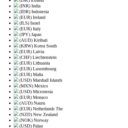
(ISK) Iceland
(INR) India
(IDR) Indonesia
(EUR) Ireland
(ILS) Israel
(EUR) Italy
(JPY) Japan
(AUD) Kiribati
(KRW) Korea South
(EUR) Latvia
(CHF) Liechtenstein
(EUR) Lithuania
(EUR) Luxembourg
(EUR) Malta
(USD) Marshall Islands
(MXN) Mexico
(USD) Micronesia
(EUR) Monaco
(AUD) Nauru
(EUR) Netherlands The
(NZD) New Zealand
(NOK) Norway
(USD) Palau