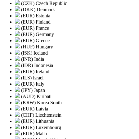
(CZK) Czech Republic
(DKK) Denmark
(EUR) Estonia
(EUR) Finland
(EUR) France
(EUR) Germany
(EUR) Greece
(HUF) Hungary
(ISK) Iceland
(INR) India
(IDR) Indonesia
(EUR) Ireland
(ILS) Israel
(EUR) Italy
(JPY) Japan
(AUD) Kiribati
(KRW) Korea South
(EUR) Latvia
(CHF) Liechtenstein
(EUR) Lithuania
(EUR) Luxembourg
(EUR) Malta