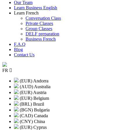
Our Team
Learn Business English
Learn French
Conversation Class
Private Classes
Group Classes
DELF preparation
Business French
F.A.Q
Blog
Contact Us
FR
(EUR) Andorra
(AUD) Australia
(EUR) Austria
(EUR) Belgium
(BRL) Brazil
(BGN) Bulgaria
(CAD) Canada
(CNY) China
(EUR) Cyprus