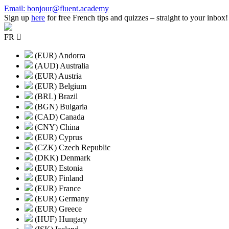
Skip
Email: bonjour@fluent.academy
to
Sign up
here
for free French tips and quizzes – straight to your inbox!
content
FR
(EUR) Andorra
(AUD) Australia
(EUR) Austria
(EUR) Belgium
(BRL) Brazil
(BGN) Bulgaria
(CAD) Canada
(CNY) China
(EUR) Cyprus
(CZK) Czech Republic
(DKK) Denmark
(EUR) Estonia
(EUR) Finland
(EUR) France
(EUR) Germany
(EUR) Greece
(HUF) Hungary