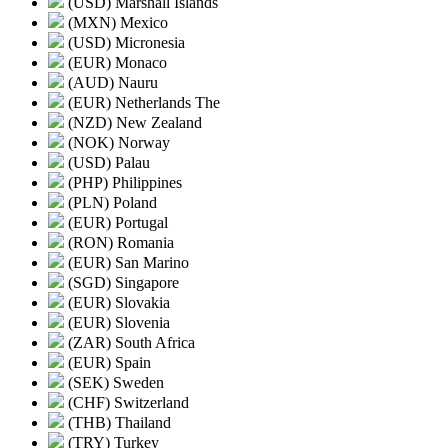
(USD) Marshall Islands
(MXN) Mexico
(USD) Micronesia
(EUR) Monaco
(AUD) Nauru
(EUR) Netherlands The
(NZD) New Zealand
(NOK) Norway
(USD) Palau
(PHP) Philippines
(PLN) Poland
(EUR) Portugal
(RON) Romania
(EUR) San Marino
(SGD) Singapore
(EUR) Slovakia
(EUR) Slovenia
(ZAR) South Africa
(EUR) Spain
(SEK) Sweden
(CHF) Switzerland
(THB) Thailand
(TRY) Turkey