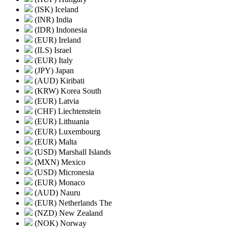
(ISK) Iceland
(INR) India
(IDR) Indonesia
(EUR) Ireland
(ILS) Israel
(EUR) Italy
(JPY) Japan
(AUD) Kiribati
(KRW) Korea South
(EUR) Latvia
(CHF) Liechtenstein
(EUR) Lithuania
(EUR) Luxembourg
(EUR) Malta
(USD) Marshall Islands
(MXN) Mexico
(USD) Micronesia
(EUR) Monaco
(AUD) Nauru
(EUR) Netherlands The
(NZD) New Zealand
(NOK) Norway