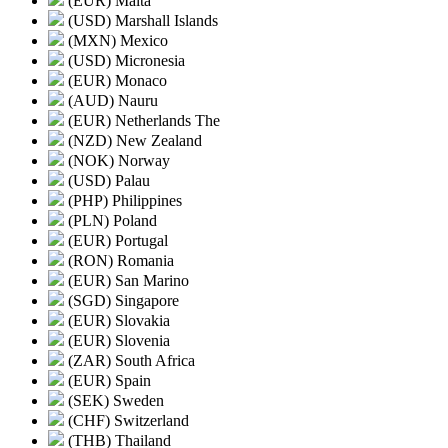
(EUR) Malta
(USD) Marshall Islands
(MXN) Mexico
(USD) Micronesia
(EUR) Monaco
(AUD) Nauru
(EUR) Netherlands The
(NZD) New Zealand
(NOK) Norway
(USD) Palau
(PHP) Philippines
(PLN) Poland
(EUR) Portugal
(RON) Romania
(EUR) San Marino
(SGD) Singapore
(EUR) Slovakia
(EUR) Slovenia
(ZAR) South Africa
(EUR) Spain
(SEK) Sweden
(CHF) Switzerland
(THB) Thailand