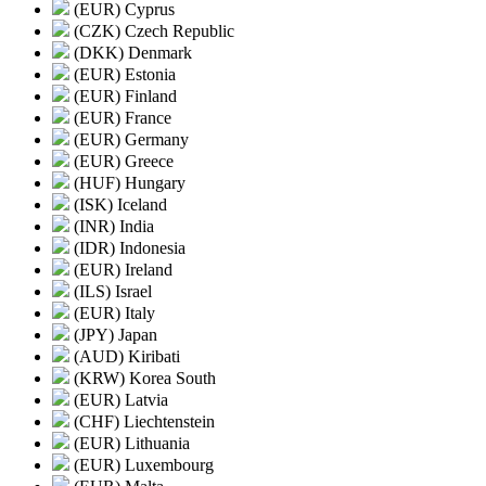
(EUR) Cyprus
(CZK) Czech Republic
(DKK) Denmark
(EUR) Estonia
(EUR) Finland
(EUR) France
(EUR) Germany
(EUR) Greece
(HUF) Hungary
(ISK) Iceland
(INR) India
(IDR) Indonesia
(EUR) Ireland
(ILS) Israel
(EUR) Italy
(JPY) Japan
(AUD) Kiribati
(KRW) Korea South
(EUR) Latvia
(CHF) Liechtenstein
(EUR) Lithuania
(EUR) Luxembourg