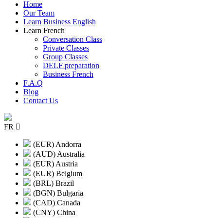
Home
Our Team
Learn Business English
Learn French
Conversation Class
Private Classes
Group Classes
DELF preparation
Business French
F.A.Q
Blog
Contact Us
FR
(EUR) Andorra
(AUD) Australia
(EUR) Austria
(EUR) Belgium
(BRL) Brazil
(BGN) Bulgaria
(CAD) Canada
(CNY) China