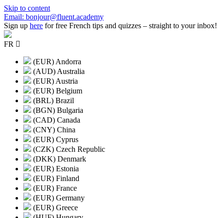
Skip to content
Email: bonjour@fluent.academy
Sign up
here
for free French tips and quizzes – straight to your inbox!
FR
(EUR) Andorra
(AUD) Australia
(EUR) Austria
(EUR) Belgium
(BRL) Brazil
(BGN) Bulgaria
(CAD) Canada
(CNY) China
(EUR) Cyprus
(CZK) Czech Republic
(DKK) Denmark
(EUR) Estonia
(EUR) Finland
(EUR) France
(EUR) Germany
(EUR) Greece
(HUF) Hungary